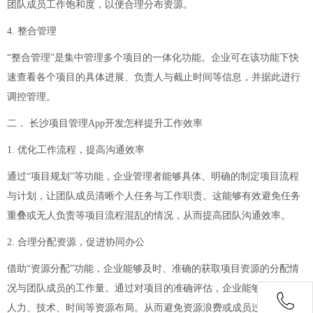
团队成员工作饱和度，以便合理分布资源。
4. 整合管理
“整合管理”是集中管理多个项目的一体化功能。企业可在该功能下快
速查看各个项目的具体进展、负责人与截止时间等信息，并据此进行
调控管理。
二． 长沙项目管理App开发怎样提升工作效率
1. 优化工作流程，提高沟通效率
通过“项目规划”等功能，企业管理者能够具体、明确的制定项目流程
与计划，让团队成员清晰个人任务与工作职责。这能够有效避免任务
重叠或无人负责等项目流程混乱的情况，从而提高团队沟通效率。
2. 合理分配资源，促进协同办公
借助“资源分配”功能，企业能够及时、准确的获取项目资源的分配情
况与团队成员的工作量。通过对项目的准确评估，企业能够及时调整
人力、技术、时间等资源布局。从而避免资源浪费或成员过度工作，