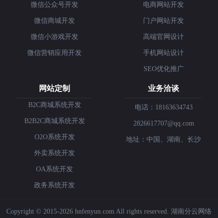
微信公众号开发
电商网站开发
微信商城开发
门户网站开发
微信小游戏开发
高端官网设计
微信营销应用开发
手机网站设计
SEO优化推广
网站定制
业务洽谈
B2C商城系统开发
电话：18163634743
B2B2C商城系统开发
2826617707@qq.com
O2O系统开发
地址：中国、湖南、长沙
外卖系统开发
OA系统开发
政务系统开发
Copyright © 2015-2026 hnfenyun.com All rights reserved.
湖南分云网络