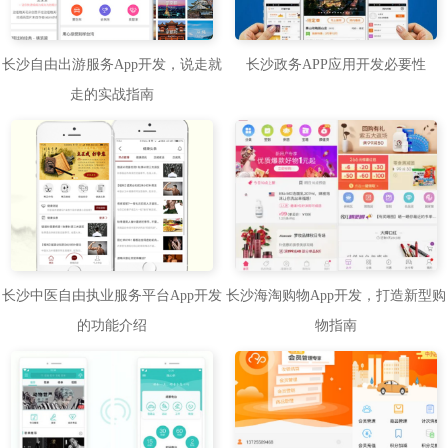
长沙自由出游服务App开发，说走就
长沙政务APP应用开发必要性
走的实战指南
长沙中医自由执业服务平台App开发
长沙海淘购物App开发，打造新型购
的功能介绍
物指南