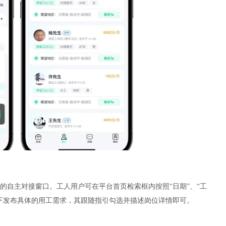
的自主对接窗口。工人用户可在平台首页检索框内按照“日期”、“工
能下发布具体的用工需求，其跟随指引勾选并描述岗位详情即可。